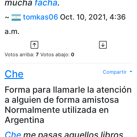
mucha
facha
.
~
tomkas06
Oct. 10, 2021, 4:36
a.m.
Votos arriba:
7
Votos abajo:
0
Che
Compartir
Forma para llamarle la atención
a alguien de forma amistosa
Normalmente utilizada en
Argentina
Che
me pasas aquellos libros