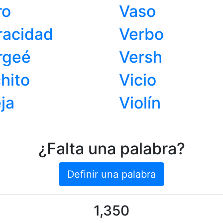
ro
Vaso
racidad
Verbo
rgeé
Versh
hito
Vicio
ja
Violín
¿Falta una palabra?
Definir una palabra
1,350