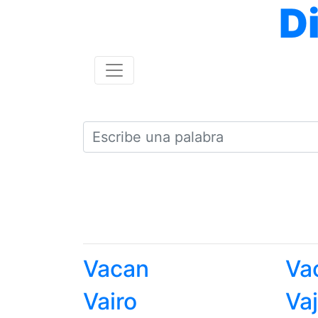
D
Vacan
Va
Vairo
Vaj