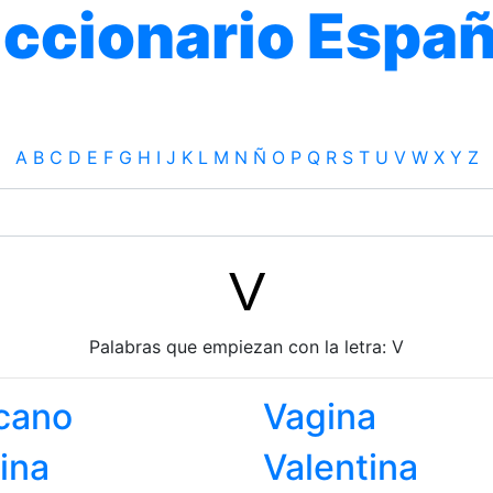
iccionario Españ
A
B
C
D
E
F
G
H
I
J
K
L
M
N
Ñ
O
P
Q
R
S
T
U
V
W
X
Y
Z
V
Palabras que empiezan con la letra: V
cano
Vagina
ina
Valentina