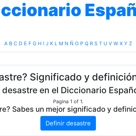
iccionario Españ
A
B
C
D
E
F
G
H
I
J
K
L
M
N
Ñ
O
P
Q
R
S
T
U
V
W
X
Y
Z
stre? Significado y definició
 desastre en el Diccionario Españo
Pagina 1 of 1.
e? Sabes un mejor significado y defini
Definir desastre