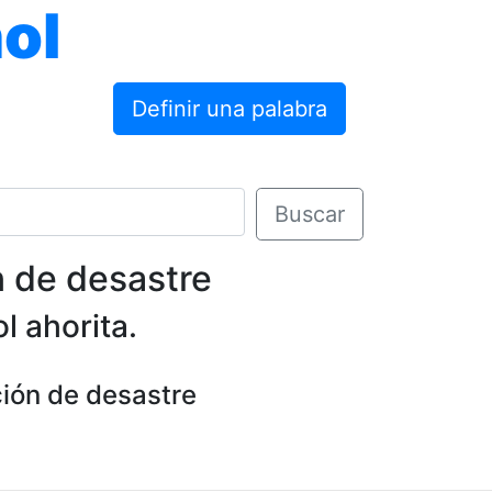
ol
Definir una palabra
Buscar
n de desastre
l ahorita.
ción de desastre