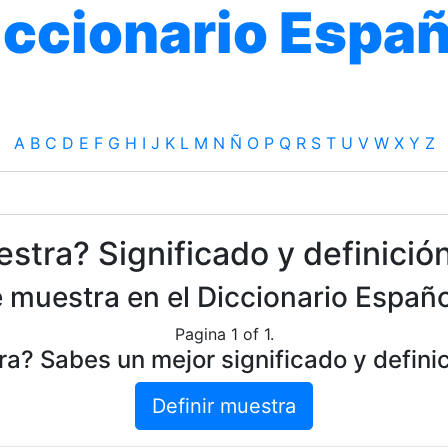
iccionario Españ
A
B
C
D
E
F
G
H
I
J
K
L
M
N
Ñ
O
P
Q
R
S
T
U
V
W
X
Y
Z
stra? Significado y definició
 muestra en el Diccionario Españo
Pagina 1 of 1.
a? Sabes un mejor significado y defini
Definir muestra