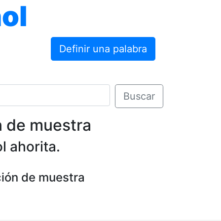
ol
Definir una palabra
Buscar
n de muestra
l ahorita.
ción de muestra