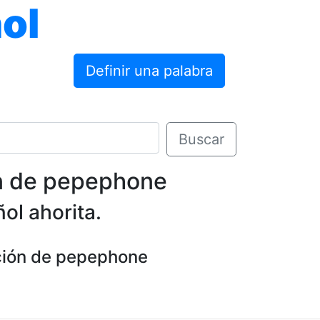
ol
Definir una palabra
Buscar
ón de pepephone
ol ahorita.
ición de pepephone