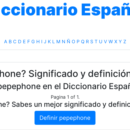
iccionario Españ
A
B
C
D
E
F
G
H
I
J
K
L
M
N
Ñ
O
P
Q
R
S
T
U
V
W
X
Y
Z
one? Significado y definici
pepephone en el Diccionario Españ
Pagina 1 of 1.
? Sabes un mejor significado y defin
Definir pepephone