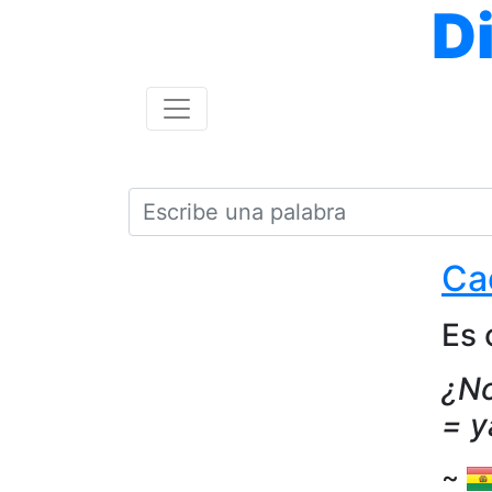
D
Ca
Es 
¿No
= y
~