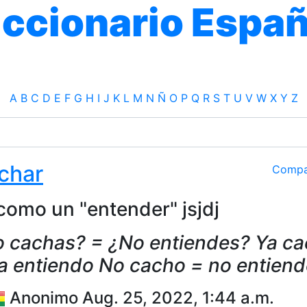
iccionario Españ
A
B
C
D
E
F
G
H
I
J
K
L
M
N
Ñ
O
P
Q
R
S
T
U
V
W
X
Y
Z
char
Compa
como un "entender" jsjdj
 cachas? = ¿No entiendes? Ya c
a entiendo No cacho = no entien
Anonimo Aug. 25, 2022, 1:44 a.m.