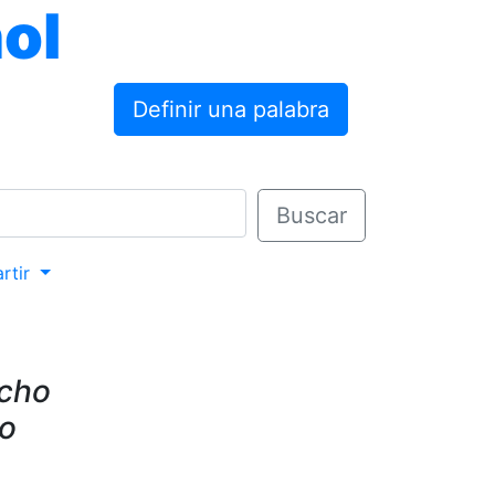
ol
Definir una palabra
Buscar
rtir
acho
do