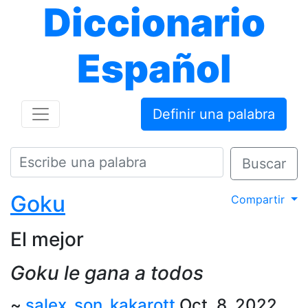
Diccionario
Español
Definir una palabra
Buscar
Goku
Compartir
El mejor
Goku le gana a todos
~
salex_son_kakarott
Oct. 8, 2022,