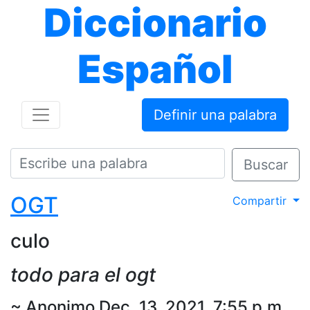
Diccionario
Español
Definir una palabra
Buscar
OGT
Compartir
culo
todo para el ogt
~ Anonimo Dec. 13, 2021, 7:55 p.m.