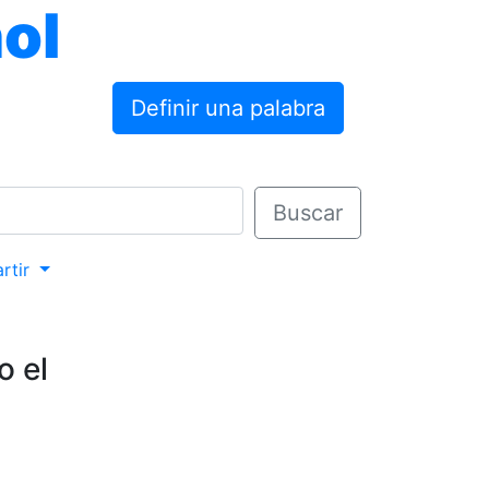
ol
Definir una palabra
Buscar
rtir
o el