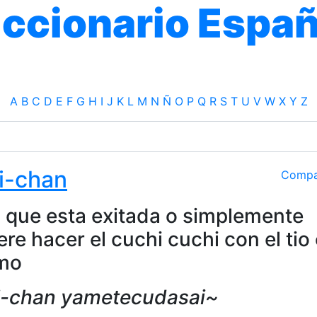
iccionario Españ
A
B
C
D
E
F
G
H
I
J
K
L
M
N
Ñ
O
P
Q
R
S
T
U
V
W
X
Y
Z
i-chan
Compa
i que esta exitada o simplemente
ere hacer el cuchi cuchi con el tio 
imo
i-chan yametecudasai~