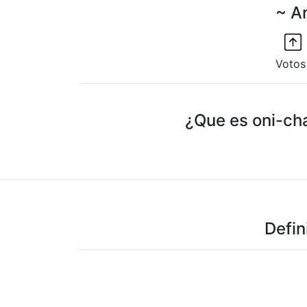
~ A
Votos
¿Que es oni-cha
Defin