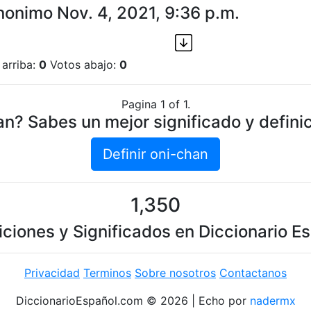
nonimo Nov. 4, 2021, 9:36 p.m.
 arriba:
0
Votos abajo:
0
Pagina 1 of 1.
n? Sabes un mejor significado y defini
Definir oni-chan
1,350
iciones y Significados en Diccionario E
Privacidad
Terminos
Sobre nosotros
Contactanos
DiccionarioEspañol.com © 2026 | Echo por
nadermx