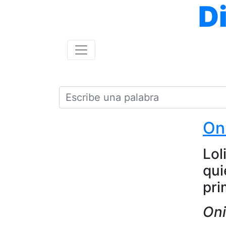
D
On
Lol
qui
pr
On