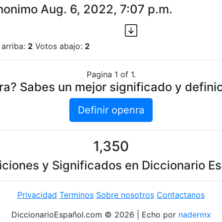
nonimo Aug. 6, 2022, 7:07 p.m.
 arriba:
2
Votos abajo:
2
Pagina 1 of 1.
a? Sabes un mejor significado y defini
Definir openra
1,350
iciones y Significados en Diccionario E
Privacidad
Terminos
Sobre nosotros
Contactanos
DiccionarioEspañol.com © 2026 | Echo por
nadermx