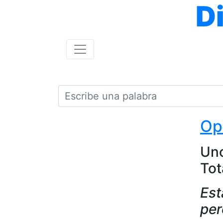
D
Op
Uno
Tot
Est
per