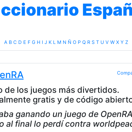
iccionario Españ
A
B
C
D
E
F
G
H
I
J
K
L
M
N
Ñ
O
P
Q
R
S
T
U
V
W
X
Y
Z
enRA
Compa
 de los juegos más divertidos.
almente gratis y de código abierto
aba ganando un juego de OpenR
o al final lo perdí contra worldpea