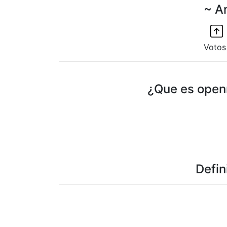
~ A
Votos
¿Que es openr
Defin