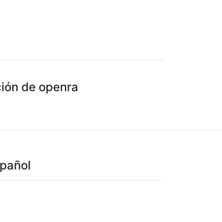
ción de openra
spañol