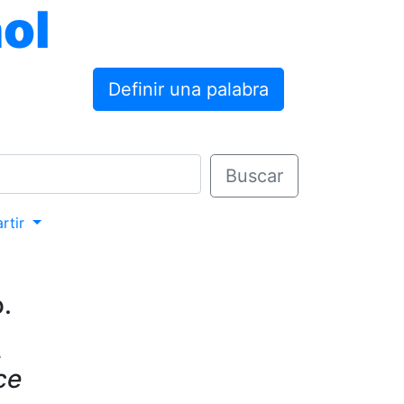
ol
Definir una palabra
Buscar
rtir
.
A
ce