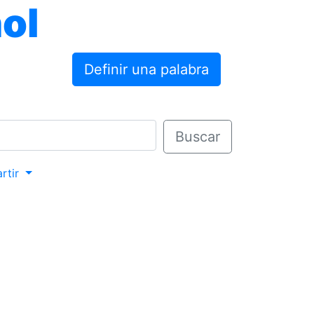
ol
Definir una palabra
Buscar
rtir