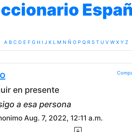
iccionario Españ
A
B
C
D
E
F
G
H
I
J
K
L
M
N
Ñ
O
P
Q
R
S
T
U
V
W
X
Y
Z
go
Compa
uir en presente
sigo a esa persona
nonimo Aug. 7, 2022, 12:11 a.m.