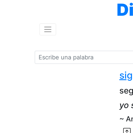
D
si
seg
yo 
~ A