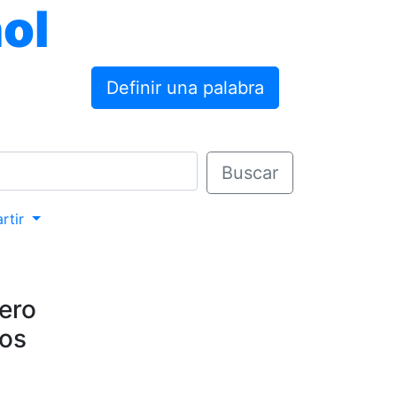
ol
Definir una palabra
Buscar
rtir
pero
vos