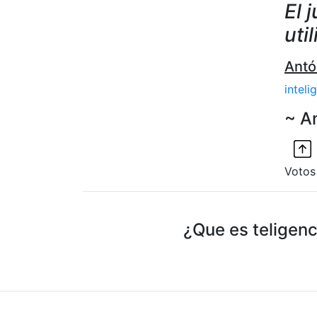
El 
uti
Antó
inteli
~ A
Votos
¿Que es teligenc