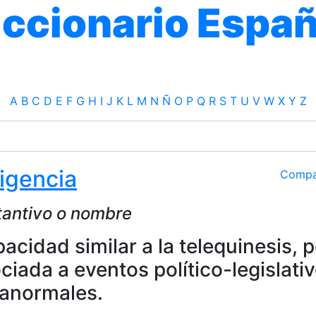
iccionario Españ
A
B
C
D
E
F
G
H
I
J
K
L
M
N
Ñ
O
P
Q
R
S
T
U
V
W
X
Y
Z
ligencia
Compa
tantivo o nombre
acidad similar a la telequinesis, 
ciada a eventos político-legislati
anormales.