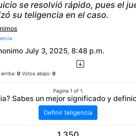
juicio se resolvió rápido, pues el ju
lizó su teligencia en el caso.
nimos
gencia
nonimo July 3, 2025, 8:48 p.m.
 arriba:
0
Votos abajo:
0
Pagina 1 of 1.
ia? Sabes un mejor significado y definic
Definir teligencia
1,350