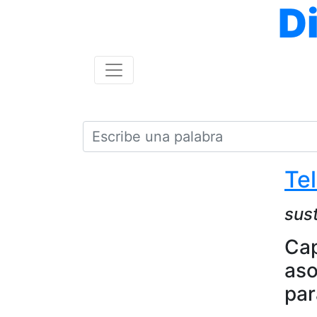
D
Te
sus
Cap
aso
par