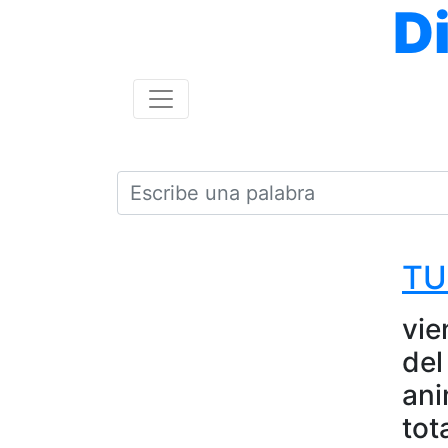
D
TU
vie
del
ani
tot