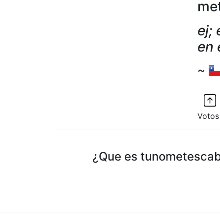
met
ej;
en 
~
Votos
¿Que es tunometescabr