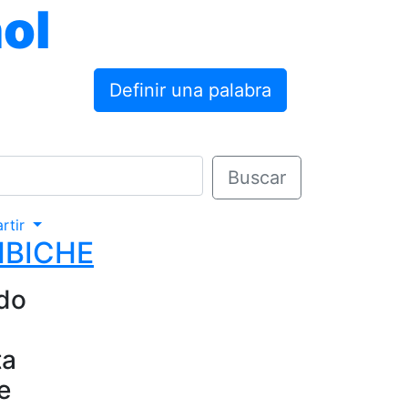
ol
Definir una palabra
Buscar
rtir
BICHE
ado
ta
e