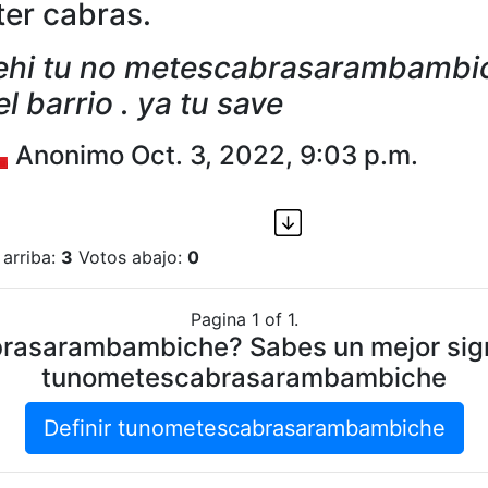
er cabras.
 ehi tu no metescabrasarambambi
el barrio . ya tu save
Anonimo Oct. 3, 2022, 9:03 p.m.
 arriba:
3
Votos abajo:
0
Pagina 1 of 1.
asarambambiche? Sabes un mejor signi
tunometescabrasarambambiche
Definir tunometescabrasarambambiche