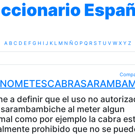
iccionario Españ
A
B
C
D
E
F
G
H
I
J
K
L
M
N
Ñ
O
P
Q
R
S
T
U
V
W
X
Y
Z
Compa
NOMETESCABRASARAMBAM
ne a definir que el uso no autoriz
 sarambambiche al meter algun
mal como por ejemplo la cabra es
almente prohibido que no se pued