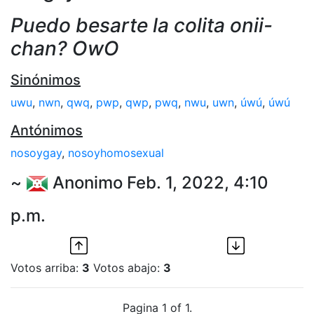
Puedo besarte la colita onii-
chan? OwO
Sinónimos
uwu
,
nwn
,
qwq
,
pwp
,
qwp
,
pwq
,
nwu
,
uwn
,
úwú
,
úwú
Antónimos
nosoygay
,
nosoyhomosexual
~
Anonimo Feb. 1, 2022, 4:10
p.m.
Votos arriba:
3
Votos abajo:
3
Pagina 1 of 1.